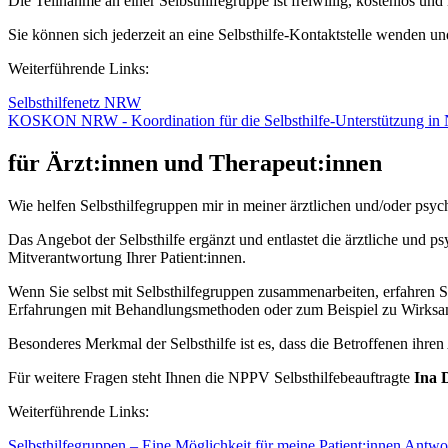
Die Teilnahme an einer Selbsthilfegruppe ist freiwillig, kostenlos u
Sie können sich jederzeit an eine Selbsthilfe-Kontaktstelle wenden und 
Weiterführende Links:
Selbsthilfenetz NRW
KOSKON NRW - Koordination für die Selbsthilfe-Unterstützung i
für Ärzt:innen und Therapeut:innen
Wie helfen Selbsthilfegruppen mir in meiner ärztlichen und/oder psyc
Das Angebot der Selbsthilfe ergänzt und entlastet die ärztliche und 
Mitverantwortung Ihrer Patient:innen.
Wenn Sie selbst mit Selbsthilfegruppen zusammenarbeiten, erfahren 
Erfahrungen mit Behandlungsmethoden oder zum Beispiel zu Wirks
Besonderes Merkmal der Selbsthilfe ist es, dass die Betroffenen ihren 
Für weitere Fragen steht Ihnen die NPPV Selbsthilfebeauftragte
Ina 
Weiterführende Links:
Selbsthilfegruppen – Eine Möglichkeit für meine Patient:innen Antw