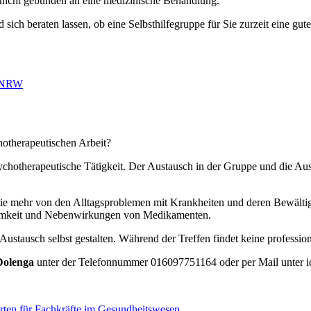
nd nicht gebunden an eine medizinische Behandlung.
sich beraten lassen, ob eine Selbsthilfegruppe für Sie zurzeit eine gute
n NRW
hotherapeutischen Arbeit?
psychotherapeutische Tätigkeit. Der Austausch in der Gruppe und die Au
Sie mehr von den Alltagsproblemen mit Krankheiten und deren Bewältig
amkeit und Nebenwirkungen von Medikamenten.
Austausch selbst gestalten. Während der Treffen findet keine professione
Dolenga
unter der Telefonnummer 016097751164 oder per Mail unter 
orten für Fachkräfte im Gesundheitswesen