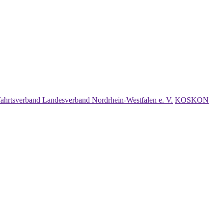
fahrtsverband Landesverband Nordrhein-Westfalen e. V.
KOSKON