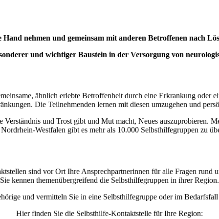
die Hand nehmen und gemeinsam mit anderen Betroffenen nach Lösun
n besonderer und wichtiger Baustein in der Versorgung von neurolo
emeinsame, ähnlich erlebte Betroffenheit durch eine Erkrankung oder e
änkungen. Die Teilnehmenden lernen mit diesen umzugehen und persö
ie Verständnis und Trost gibt und Mut macht, Neues auszuprobieren. M
n Nordrhein-Westfalen gibt es mehr als 10.000 Selbsthilfegruppen zu ü
ktstellen sind vor Ort Ihre Ansprechpartnerinnen für alle Fragen rund u
Sie kennen themenübergreifend die Selbsthilfegruppen in ihrer Region.
ehörige und vermitteln Sie in eine Selbsthilfegruppe oder im Bedarfsfa
Hier finden Sie die Selbsthilfe-Kontaktstelle für Ihre Region: